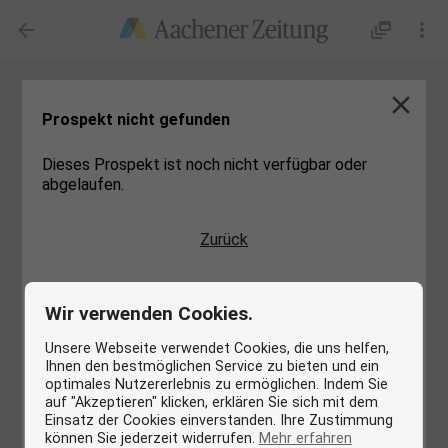

dynamic_feed

close
Prospekt nicht gefunden
Dieses Prospekt ist noch nicht verfügbar oder
abgelaufen.
Zurück
Wir verwenden Cookies.
Unsere Webseite verwendet Cookies, die uns helfen,
Ihnen den bestmöglichen Service zu bieten und ein
optimales Nutzererlebnis zu ermöglichen. Indem Sie
auf "Akzeptieren" klicken, erklären Sie sich mit dem
Einsatz der Cookies einverstanden. Ihre Zustimmung
können Sie jederzeit widerrufen.
Mehr erfahren