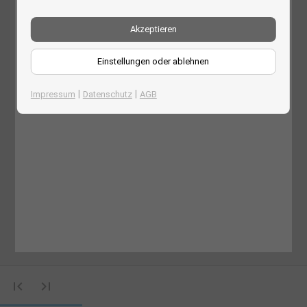
Akzeptieren
Einstellungen oder ablehnen
|
|
Impressum
Datenschutz
AGB
first_page
last_page